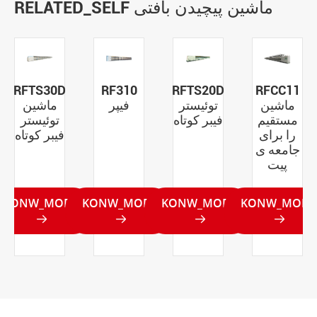
RELATED_SELF ماشین پیچیدن بافتی
RFTS30D
RF310
RFTS20D
RFCC11
ماشین
توئیستر
فیپر
ماشین
مستقیم
فیبر کوتاه
توئیستر
را برای
فیبر کوتاه
جامعه ی
پیت
KONW_MORE
KONW_MORE
KONW_MORE
KONW_MORE



