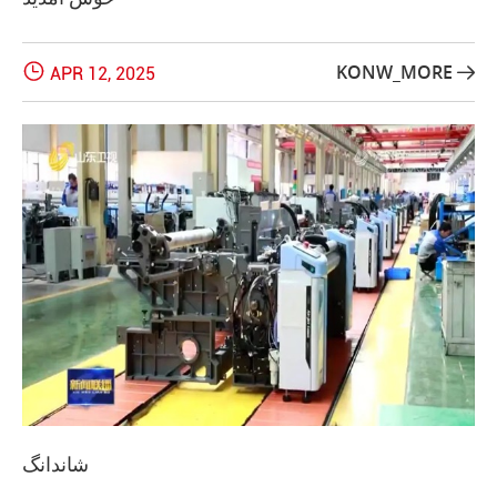

KONW_MORE
APR 12, 2025

شاندانگ