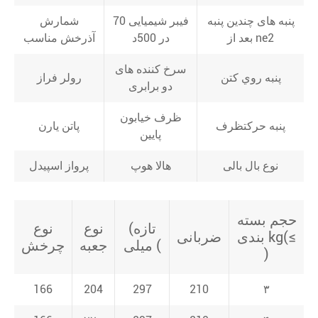
پنبه های چندین پنبه
فیبر شیمیایی 70
شمارش
بعد از ne2
در 500د
آذرخش مناسب
سرخ کننده های
پنبه روي کتن
رولر فراز
دو برابری
ظرف خيابون
پنبه حرکت
ظرف
پاتن یارن
پايين
نوع بال بالی
هالا هوپ
پرواز اسپیدل
حجم بسته
تازه)
نوع
نوع
بندی kg(≤
ضربانی
میلی (
جعبه
چرخش
)
166
204
297
210
۳