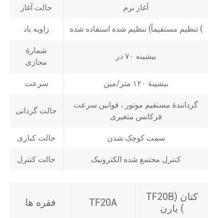
آغاز نرم
حالت آغاز
تنظیم مستقیماً) تنظیم شده استفاده شده (
زاویه باد
شمارۀ
بیشینه ۷۰ در
مجازی
بیشینۀ ۱۲۰ متر/مین
سرعت
گردانندۀ مستقیم موتور ، قوانین سرعت
حالت گردانی
فرکانس متغیری
سمت کوچک شدن
حالت کناری
کنترل مجتمع شده الکترونیک
حالت کنترل
TF20B) کتان
TF20A
فقره ها
یارن (