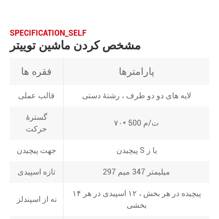
SPECIFICATION_SELF
مشخص کردن ماشین توییتر
پارامترها
فقره ها
لایه های دو دو طرف ، رشتۀ دستی
قالب عملی
گسترۀ
۷۰* 500 ت/م
حرکت
پیچیدن S یا ز
جهت پیچیدن
297 ميليمتر 347 ميم
تازه اسپیدی
۱۴ پیچیده در هر بخش ، ۱۲ اسپیدی در هر
نه از اسپندلز
بخشی