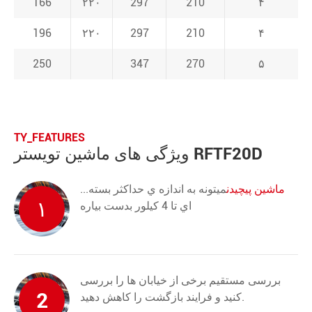
166
۲۲۰
297
210
۴
196
۲۲۰
297
210
۴
250
347
270
۵
TY_FEATURES
ویژگی های ماشین تویستر RFTF20D
ماشین پیچیدن
ميتونه به اندازه ي حداکثر بسته
...
۱
اي تا 4 کيلور بدست بياره
بررسی مستقیم برخی از خیابان ها را بررسی
2
کنید و فرایند بازگشت را کاهش دهید.