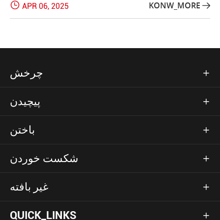

KONW_MORE
APR 06, 2025

چرخش

پیچیدن

باختن

شکست خوردن

غیر بافته

QUICK_LINKS
