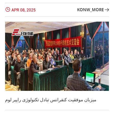

KONW_MORE
APR 08, 2025

میزبان موفقیت کنفرانس تبادل تکنولوژی راپیر لوم