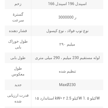
166 اسپندل 196 اسپندل
زخم
گسترۀ
3000000 ر
سرعت
نوع توپ فولاد ، نوع کپسول
فشار دهنده
طول خوراک
۲۹۰ میلیم
بابی
لوله مستقیم 230 میلیم ، 290 میلی متری
طول بابی
طول
تنظیم شده
معکوس
MaxØ230
جدید
قدرت ارزیابی
استاندارد ۱۵ kW* ۲ 2.5 کیلوW 1. ۵ کیلوW
شده