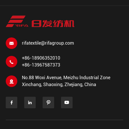
rifatextile@rifagroup.com

+86-18906352010

+86-13967587373
No.88 Woxi Avenue, Meizhu lndustrial Zone

Xinchang, Shaoxing, Zhejiang, China



