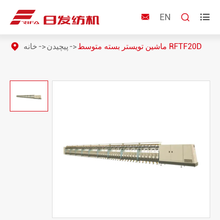
EN



ماشین تویستر بسته متوسط RFTF20D
پیچیدن
خانه