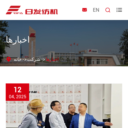
EN



اخبارها
اخبارها
شرکت
خانه
12
04, 2025