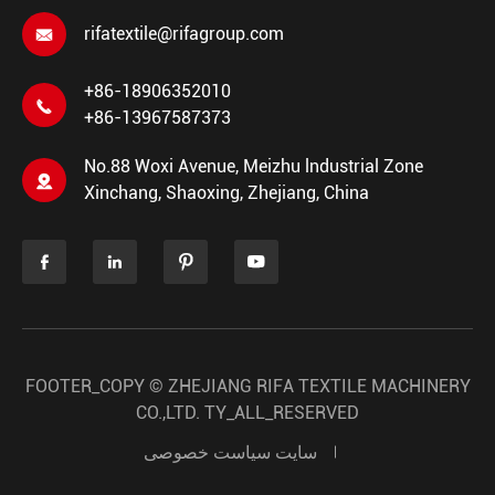
rifatextile@rifagroup.com

+86-18906352010

+86-13967587373
No.88 Woxi Avenue, Meizhu lndustrial Zone

Xinchang, Shaoxing, Zhejiang, China




FOOTER_COPY ©
ZHEJIANG RIFA TEXTILE MACHINERY
CO.,LTD.
TY_ALL_RESERVED
سایت
سیاست خصوصی