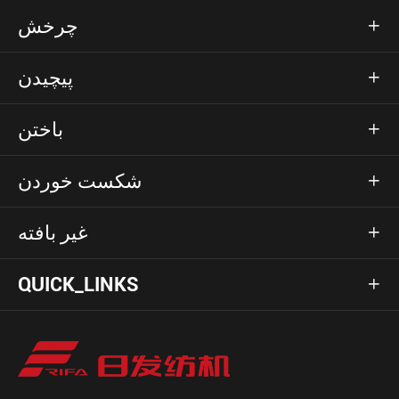
چرخش

پیچیدن

باختن

شکست خوردن

غیر بافته

QUICK_LINKS
