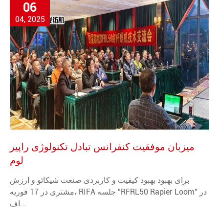
06
04, 2025
میزبان موفقیت کنفرانس تبادل تکنولوژی راپیر
لوم
برای بهبود بهبود کیفیت و کاربردی صنعت شیکائو و ارزش
مشتری در 17 فوریه، RIFA جلسه "RFRL50 Rapier Loom" در
اف...