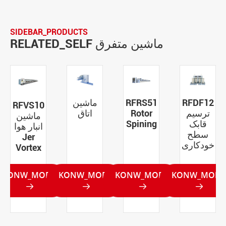
SIDEBAR_PRODUCTS
RELATED_SELF ماشین متفرق
RFDF12
RFRS51
ماشين
RFVS10
ترسیم
Rotor
اتاق
ماشین
قابک
Spining
انبار هوا
سطح
Jer
خودکاری
Vortex
KONW_MORE
KONW_MORE
KONW_MORE
KONW_MORE



