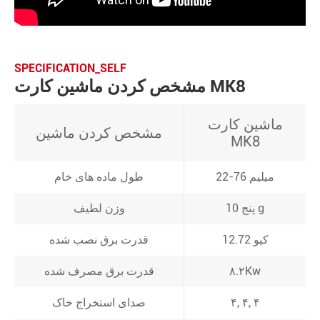
SPECIFICATION_SELF
مشخص کردن ماشین کارت MK8
ماشین کارت
مشخص کردن ماشین
MK8
22-76 ميليم
طول ماده های خام
پنج 10 g
وزن لطیف
12.72 کیو
قدرت برق نصب شده
۸.۲Kw
قدرت برق مصرف شده
۴, ۴, ۴
صدای استخراج خاک