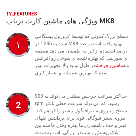
TY_FEATURES
ویژگی های ماشین کارت پرتاب MK8
سطح بزرگ کمونی که توسط کرورول پیشگامی
۱
شده به 245 ° در MK8 بهبود یافته است و صد
درصد استفاده از اثرات اطمینان می دهد منطقه
ي شورشي که بهتره نتيجه ي شوخي رو افزايش
بده
ماشين چرخش
در طول توليد بالا. تجهيزات بهتر
شده که بهترين عمليات و اعتبار کاري
حداکثر سرعت چرخش سیلندر می تواند به 900
2
rpm رسید، که می تواند سرعت خطی بالاتر
سطح و نیروی سنترافیگول بیشتر را فراهم کند.
نیروی سنترافیوگالی قوی برای برداشتن انتهای
فیبر و حذف ناهنجاری ها بهتره وقتي فاصله بين
پلاک پوشش و سيلندر بزرگي باشه به شدت