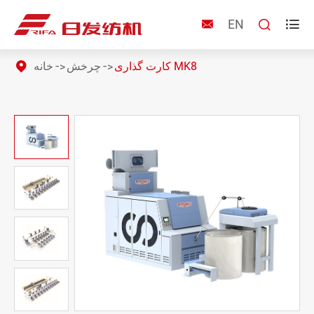
EN



کارت گذاری MK8
چرخش
خانه