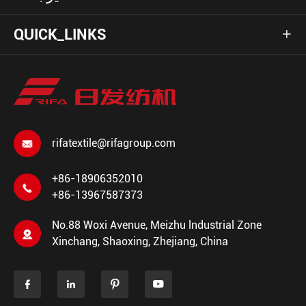
QUICK_LINKS

rifatextile@rifagroup.com

+86-18906352010

+86-13967587373
No.88 Woxi Avenue, Meizhu lndustrial Zone

Xinchang, Shaoxing, Zhejiang, China



