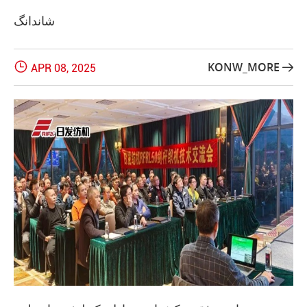
شاندانگ

KONW_MORE
APR 08, 2025
