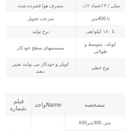
۰٫۱۲ میلی / ۳ اعتماد
مصرف هوا فشرده شده
تا 400متر
سرعت تحویل
تا ۱۸۰ کیلو/هی
نرخ تولید
کوتاه ، متوسط و
سیستمهای سطح خودکار
طولانی
کویلر و خودکار می توانند تغییر
نوع خطی
دهند.
فیلم
مشخصه
واحدName
شماره.
600متر، 900متر