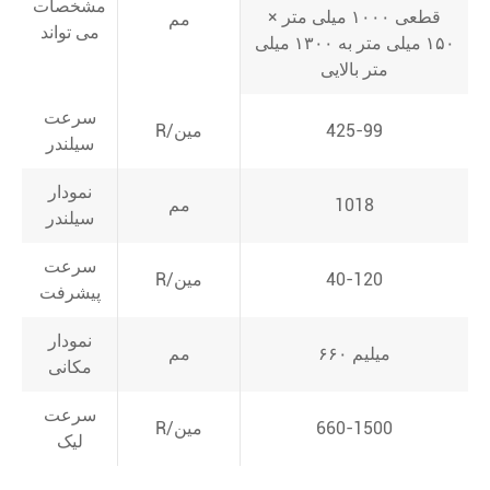
مشخصات
قطعی ۱۰۰۰ میلی متر ×
مم
می تواند
۱۵۰ میلی متر به ۱۳۰۰ میلی
متر بالایی
سرعت
425-99
R/مین
سیلندر
نمودار
1018
مم
سیلندر
سرعت
40-120
R/مین
پیشرفت
نمودار
۶۶۰ میلیم
مم
مکانی
سرعت
660-1500
R/مین
لیک