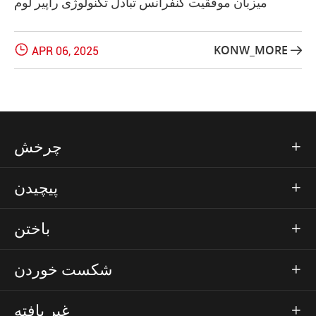
میزبان موفقیت کنفرانس تبادل تکنولوژی راپیر لوم

KONW_MORE
APR 06, 2025

چرخش

پیچیدن

باختن

شکست خوردن

غیر بافته
